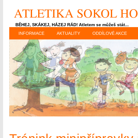
ATLETIKA SOKOL HO
BĚHEJ, SKÁKEJ, HÁZEJ RÁD! Atletem se můžeš stát...
INFORMACE
AKTUALITY
ODDÍLOVÉ AKCE